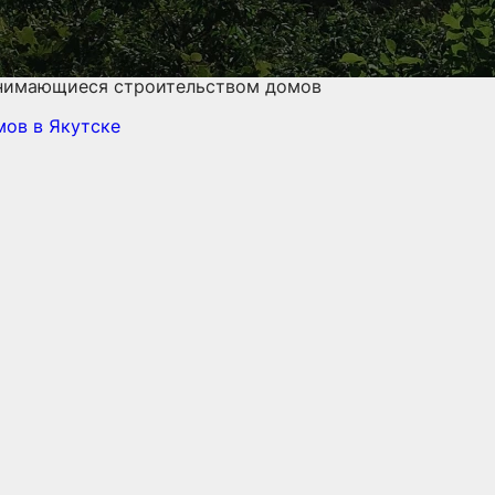
анимающиеся строительством домов
омов
в Якутске