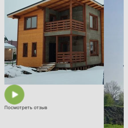
 В
не
по
ся
Посмотреть отзыв