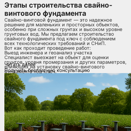
Этапы строительства свайно-
винтового фундамента
Свайно-винтовой фундамент — это надежное
решение для маленьких и просторных объектов,
особенно при сложных грунтах и высоком уровне
грунтовых вод. Мы предлагаем строительство
свайного фундамента под ключ с соблюдением
всех технологических требований и СНиП.
Вот как проходит проведение работ:
Выезд инженера и геоанализ участка
Специалист выезжает на объект для оценки
грунтов, уровня промерзания и других параметров,
Читать далее
влияющих на установку свайно-винтового
Получить бесплатную консультацию
фундамента под ключ.
Составление проекта и расчет нагрузки
Определяется предварительное количество и
глубина винтовых свай в зависимости от
конструкции здания и особенностей рельефа.
Разметка участка и подготовка
Проводится точная разметка под винтовые сваи с
учетом несущих стен и будущих нагрузок.
Установка винтовых свай
Винтовой фундамент под ключ монтируется
вручную или с использованием техники. Сваи
вкручиваются в грунт до достижения плотного
слоя.