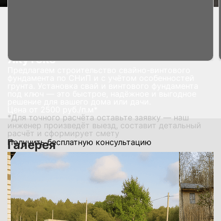
Главная страница
Услуги
Строительство фундамента
Свайно-винтовой фундамент
Свайный фундамент под ключ в
Якутске
Предлагаем строительство свайно-винтового
фундамента по СНиП и с учётом особенностей
грунта. Установка свай и винтового фундамента
под ключ — это быстрое, надёжное и выгодное
решение для вашего дома или дачи.
Цена от
2500
руб./п.м*
*Для точного расчёта оставьте заявку — наш
инженер произведёт выезд, составит детальный
расчёт и сформирует смету
Получить бесплатную консультацию
Галерея