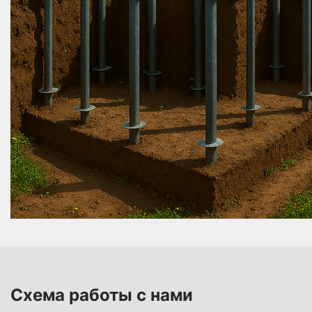
Обрезка свай по уровню и бетонирование
После установки сваи обрезаются по высоте и
заливаются бетоном для дополнительной
прочности и защиты от коррозии.
Монтаж оголовков и обвязки
На сваи устанавливаются оголовки, монтируется
обвязка из швеллера или бруса. Это обеспечивает
равномерное распределение нагрузки.
Все этапы строительства свайно-винтового
фундамента контролируются нашими инженерами.
Мы гарантируем точность, надёжность и выгодную
стоимость свайного фундамента под ключ.
Схема работы с нами