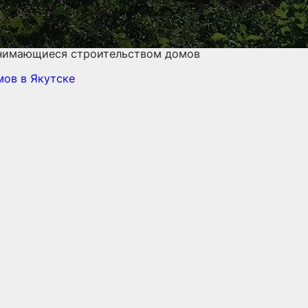
анимающиеся строительством домов
омов
в Якутске