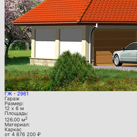
ГЖ - 2961
Гараж
Размер:
12 х 6 м
Площадь:
2
126.00 м
Материал:
Каркас
от
4 876 200
₽