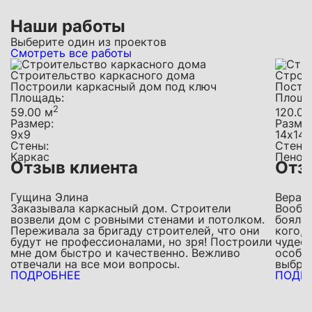
Наши работы
Выберите один из проектов
Смотреть все работы
Строительство каркасного дома
Строи
Построили каркасный дом под ключ
Постр
Площадь:
Площа
2
59.00 м
120.00
Размер:
Разме
9х9
14х14
Стены:
Стены
Каркас
Пеноб
Отзыв клиента
Отз
Гущина Элина
Вера 
Заказывала каркасный дом. Строители
Вообщ
возвели дом с ровными стенами и потолком.
боялас
Переживала за бригаду строителей, что они
кого,
будут не профессионалами, но зря! Построили
чудесн
мне дом быстро и качественно. Вежливо
особен
отвечали на все мои вопросы.
выбрал
ПОДРОБНЕЕ
ПОДР